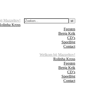
ij Mazzeltov!
Rolinha Kross
Feesten
Benja Krik
CD’s
Speellijst
Contact
Welkom bij Mazzeltov!
Rolinha Kross
Feesten
Benja Krik
CD’s
Speellijst
Contact