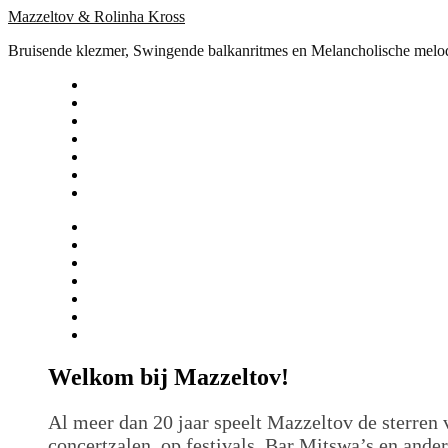
Spring
Mazzeltov & Rolinha Kross
naar
Bruisende klezmer, Swingende balkanritmes en Melancholische melo
inhoud
Welkom bij Mazzeltov!
Al meer dan 20 jaar speelt Mazzeltov de sterren 
concertzalen, op festivals, Bar Mitswa’s en ander