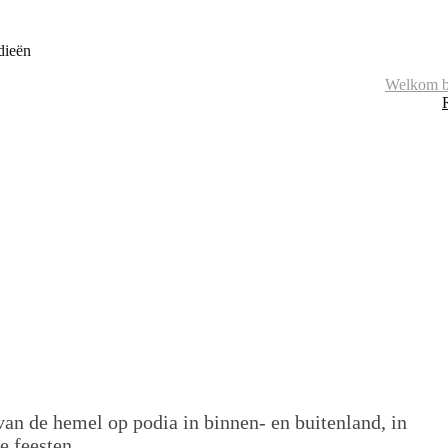
dieën
Welkom b
van de hemel op podia in binnen- en buitenland, in
e feesten.