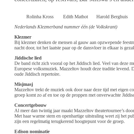
Rolinha Kross Edith Mathot Harold Berghuis 
Nederlands Klezmerband nummer één (de Volkskrant)
Klezmer
Bij klezmer denken de mensen al gauw aan opzwepende feestmuzi
nacht door, tot het laatste paar op de dansvloer in elkaar is ge
Jiddische lied
De band richt zich vooral op het Jiddisch lied. Veel van deze 
Europese volksmuziek. Mazzeltov houdt deze traditie levend. De
oude Jiddisch repertoire.
Misjmasj
Mazzeltov trekt de muziek ook door naar deze tijd met eigen c
groep komt zo af en toe op de proppen met onverwachte Jiddi
Concertgebouw
Al meer dan twintig jaar maakt Mazzeltov theatertournee’s door
Met haar warme stem en openhartige uitstraling weet zij het 
zijn een regelmatig terugkerend hoogtepunt voor de groep.
Edison nominatie