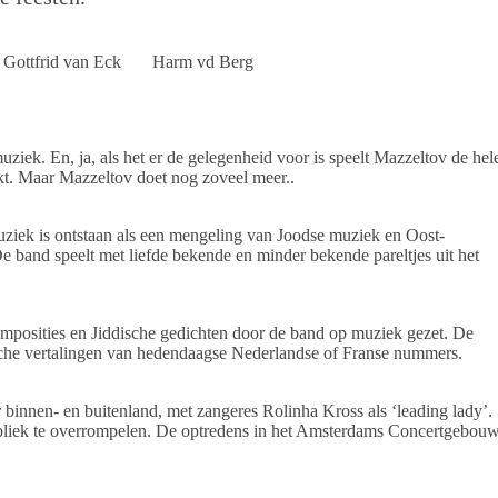
Gottfrid van Eck Harm vd Berg
ek. En, ja, als het er de gelegenheid voor is speelt Mazzeltov de hel
zakt. Maar Mazzeltov doet nog zoveel meer..
muziek is ontstaan als een mengeling van Joodse muziek en Oost-
 band speelt met liefde bekende en minder bekende pareltjes uit het
omposities en Jiddische gedichten door de band op muziek gezet. De
sche vertalingen van hedendaagse Nederlandse of Franse nummers.
 binnen- en buitenland, met zangeres Rolinha Kross als ‘leading lady’.
publiek te overrompelen. De optredens in het Amsterdams Concertgebou